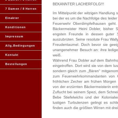
BEKANNTER LACHERFOLG!!!
7 Damen / 8 Herren
Im Mittelpunkt der witzigen Handlung s
bei der es um die Nachfolge des leider
Einakter
Feuerwehr Oberdimpfelhausen geht.
Konditionen
Bäckermeister Heini Dobler, bisher St
engsten Freunde in dessen guter S
Impressum
auszubrüten. Seine resolute Frau Wally
Freudentaumel. Doch bevor sie geei
Allg.Bedingungen
unangenehmer Besuch an: ihre ledige 
weiß.
Kontakt
Während Frau Dobler auf dem Bahnhof i
Bestellungen
eingetroffen. Dort wird sie von dem lu
sondern gleich zum „Bären“ mitgenom
zum Feuerwehrkommandanten von Obe
fröhlichen Zecher am frühen Morgen 
von der erzürnten Bäckermeisterin en
Zuflucht bei seinem Spezi, dem Schnei
Bebe Stiefelwichs und der Kolonialw
lustigen Turbulenzen gelingt es sch
finden auch die größten Wirren mit drei