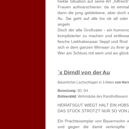
heikle Situation auf seine Art „hilfrei
Frauen aufmarschieren: da ist einmal 
dann die jung gebliebene, aber doch 
Au. Sie geht auf alle los ob alt ode
angeln.
Doch der alte Großvater - ein humorvoll
komplizierter zu machen und entfess
fesche Liebhaberpaar Seppl und Rosl 
sich in dem ganzen Wirrwarr zu ihrer 
Wer am Schluss mit wem und wo glückli
`s Dirndl von der Au
Bäuerlicher Lachschlager in 3 Akten
von Her
Besetzung:
3D, 5H
Bühnenbild
:
Wohnstube des Randhofbauern
HEIRATSGUT WIEGT HALT EIN HÜBS
DAS STÜCK STROTZT NUR SO VON
Ein Prachtexemplar von Bauernsohn w
und gegen die damit verknüpfte