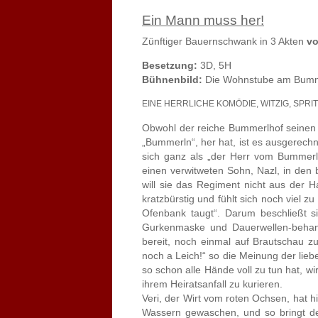
Ein Mann muss her!
Zünftiger Bauernschwank in 3 Akten
vo
Besetzung:
3D, 5H
Bühnenbild:
Die Wohnstube am Bumm
EINE HERRLICHE KOMÖDIE, WITZIG, SPR
Obwohl der reiche Bummerlhof seinen
„Bummerln“, her hat, ist es ausgerechn
sich ganz als „der Herr vom Bummerlh
einen verwitweten Sohn, Nazl, in den 
will sie das Regiment nicht aus der Ha
kratzbürstig und fühlt sich noch viel zu
Ofenbank taugt“. Darum beschließt s
Gurkenmaske und Dauerwellen-behandl
bereit, noch einmal auf Brautschau z
noch a Leich!“ so die Meinung der lie
so schon alle Hände voll zu tun hat, w
ihrem Heiratsanfall zu kurieren.
Veri, der Wirt vom roten Ochsen, hat hi
Wassern gewaschen, und so bringt der