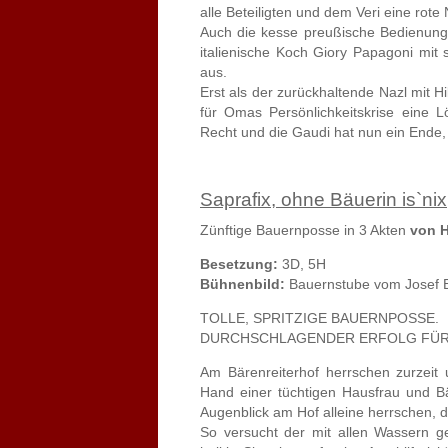
alle Beteiligten und dem Veri eine rote
Auch die kesse preußische Bedienung
italienische Koch Giory Papagoni mit
aus.
Erst als der zurückhaltende Nazl mit Hi
für Omas Persönlichkeitskrise eine
Recht und die Gaudi hat nun ein Ende,
Saprafix, ohne Bäuerin is`nix
Zünftige Bauernposse in 3 Akten
von 
Besetzung:
3D, 5H
Bühnenbild:
Bauernstube vom Josef B
TOLLE, SPRITZIGE BAUERNPOSSE.
DURCHSCHLAGENDER ERFOLG FÜR 
Am Bärenreiterhof herrschen zurzeit u
Hand einer tüchtigen Hausfrau und B
Augenblick am Hof alleine herrschen, d
So versucht der mit allen Wassern 