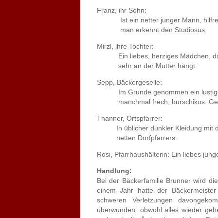
Franz, ihr Sohn:
Ist ein netter junger Mann, hilfreich
man erkennt den Studiosus.
Mirzl, ihre Tochter:
Ein liebes, herziges Mädchen, das
sehr an der Mutter hängt.
Sepp, Bäckergeselle:
Im Grunde genommen ein lustiger Bu
manchmal frech, burschikos. Geht 
Thanner, Ortspfarrer:
In üblicher dunkler Kleidung mit d
netten Dorfpfarrers.
Rosi, Pfarrhaushälterin: Ein liebes ju
Handlung:
Bei der Bäckerfamilie Brunner wird di
einem Jahr hatte der Bäckermeister 
schweren Verletzungen davongeko
überwunden: obwohl alles wieder gehe