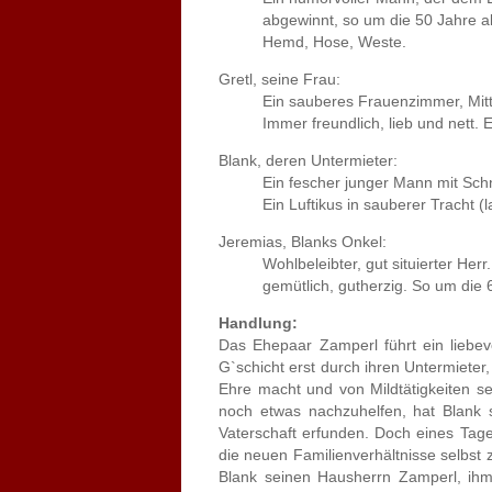
abgewinnt, so um die 50 Jahre alt. 
Hemd, Hose, Weste.
Gretl, seine Frau:
Ein sauberes Frauenzimmer, Mitte 
Immer freundlich, lieb und nett. Ei
Blank, deren Untermieter:
Ein fescher junger Mann mit Schn
Ein Luftikus in sauberer Tracht (l
Jeremias, Blanks Onkel:
Wohlbeleibter, gut situierter Herr.
gemütlich, gutherzig. So um die 6
Handlung:
Das Ehepaar Zamperl führt ein liebevo
G`schicht erst durch ihren Untermiete
Ehre macht und von Mildtätigkeiten s
noch etwas nachzuhelfen, hat Blank s
Vaterschaft erfunden. Doch eines Tag
die neuen Familienverhältnisse selbst 
Blank seinen Hausherrn Zamperl, ihm f