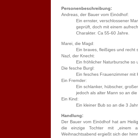
Personenbeschreibung:
Andreas, der Bauer vom Einödhof:
Ein ernster, verschlossener Mann,
geprüft, doch mit einem aufrechte
Charakter. Ca 55-60 Jahre.
Marei, die Magd:
Ein braves, fleißiges und recht sc
Nazl, der Knecht:
Ein fröhlicher Naturbursche so um
Die fesche Burgl:
Ein fesches Frauenzimmer mit Herz
Ein Fremder:
Ein schlanker, hübscher, großer Man
jedoch als alter Mann so an die 65
Ein Kind:
Ein kleiner Bub so an die 3 Jahre alt
Handlung:
Der Bauer vom Einödhof hat am Heili
die einzige Tochter mit „einem 
Weihnachtsabend ergießt sich der him