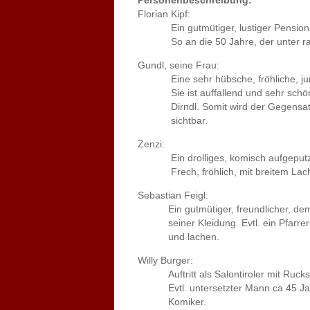
Personenbeschreibung:
Florian Kipf:
Ein gutmütiger, lustiger Pensionsw
So an die 50 Jahre, der unter rasen
Gundl, seine Frau:
Eine sehr hübsche, fröhliche, junge
Sie ist auffallend und sehr schön 
Dirndl. Somit wird der Gegensatz z
sichtbar.
Zenzi:
Ein drolliges, komisch aufgeputzte
Frech, fröhlich, mit breitem Lachen.
Sebastian Feigl:
Ein gutmütiger, freundlicher, dem L
seiner Kleidung. Evtl. ein Pfarrer-K
und lachen.
Willy Burger:
Auftritt als Salontiroler mit Rucksa
Evtl. untersetzter Mann ca 45 Jahre.
Komiker.