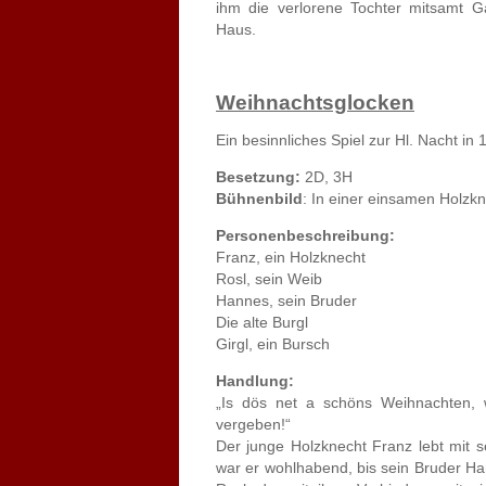
ihm die verlorene Tochter mitsamt 
Haus.
Weihnachtsglocken
Ein besinnliches Spiel zur Hl. Nacht in 
Besetzung:
2D, 3H
Bühnenbild
: In einer einsamen Holzk
Personenbeschreibung:
Franz, ein Holzknecht
Rosl, sein Weib
Hannes, sein Bruder
Die alte Burgl
Girgl, ein Bursch
Handlung:
„Is dös net a schöns Weihnachten,
vergeben!“
Der junge Holzknecht Franz lebt mit se
war er wohlhabend, bis sein Bruder H