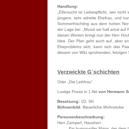
Handlung:
„Eifersucht ist Liebespflicht, wer nicht 
jüngere, sehr adrette Ehefrau, und nu
Sommerfrischling aus dem hohen Nord
der Lage bei. „Musst sie halt amal auf P
diesen Worten bringt nun der Herr Hoc
Idee. Der Plan geht auch auf, aber ers
Eheproblems sitzt, kann sich das Paa
diesem von Witz sprühenden, fetzigen S
Verzwickte G`schichten
Oder „Die Leihfrau“
Lustige Posse in 1 Akt
von Hermann S
Besetzung:
1D, 3H
Bühnenbild
: Bäuerliche Wohnstube
Personenbeschreibung:
Herr Zamperl, Hausherr:
Ein humorvoller Mann, der dem Leb