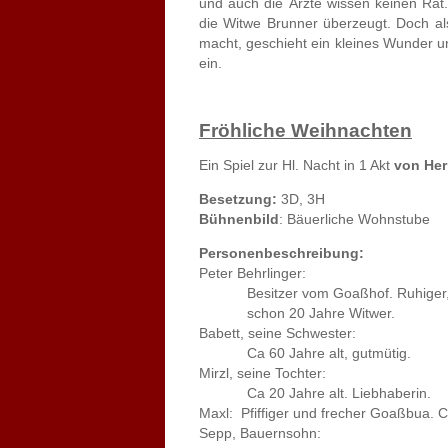
und auch die Ärzte wissen keinen Rat
die Witwe Brunner überzeugt. Doch al
macht, geschieht ein kleines Wunder 
ein.
Fröhliche Weihnachten
Ein Spiel zur Hl. Nacht in 1 Akt
von He
Besetzung:
3D, 3H
Bühnenbild
: Bäuerliche Wohnstube
Personenbeschreibung:
Peter Behrlinger:
Besitzer vom Goaßhof. Ruhiger, ern
schon 20 Jahre Witwer.
Babett, seine Schwester:
Ca 60 Jahre alt, gutmütig.
Mirzl, seine Tochter:
Ca 20 Jahre alt. Liebhaberin.
Maxl: Pfiffiger und frecher Goaßbua. C
Sepp, Bauernsohn: