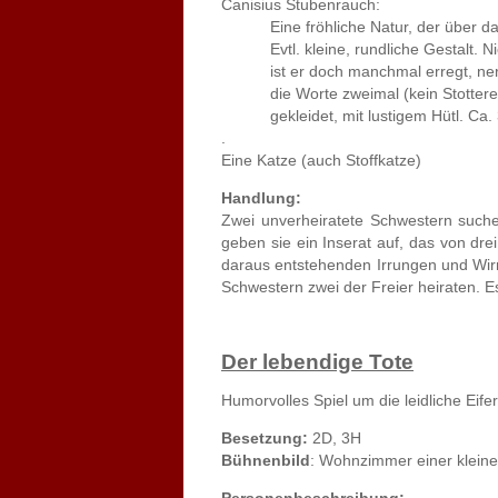
Canisius Stubenrauch:
Eine fröhliche Natur, der über das 
Evtl. kleine, rundliche Gestalt. Nic
ist er doch manchmal erregt, nervö
die Worte zweimal (kein Stotterer!)
gekleidet, mit lustigem Hütl. Ca. 3
.
Eine Katze (auch Stoffkatze)
Handlung:
Zwei unverheiratete Schwestern such
geben sie ein Inserat auf, das von dre
daraus entstehenden Irrungen und Wirru
Schwestern zwei der Freier heiraten. 
Der lebendige Tote
Humorvolles Spiel um die leidliche Eife
Besetzung:
2D, 3H
Bühnenbild
: Wohnzimmer einer klein