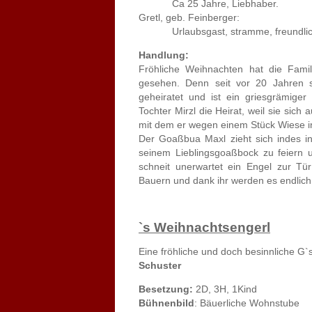
Ca 25 Jahre, Liebhaber.
Gretl, geb. Feinberger:
Urlaubsgast, stramme, freundliche
Handlung:
Fröhliche Weihnachten hat die Fami
gesehen. Denn seit vor 20 Jahren s
geheiratet und ist ein griesgrämige
Tochter Mirzl die Heirat, weil sie sich
mit dem er wegen einem Stück Wiese in 
Der Goaßbua Maxl zieht sich indes in
seinem Lieblingsgoaßbock zu feiern
schneit unerwartet ein Engel zur Tür
Bauern und dank ihr werden es endlich
`s Weihnachtsengerl
Eine fröhliche und doch besinnliche G`
Schuster
Besetzung:
2D, 3H, 1Kind
Bühnenbild
: Bäuerliche Wohnstube