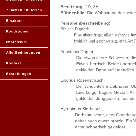
Besetzung:
2D, 3H
7 Damen / 8 Herren
Bühnenbild
: Die Wohnstube der beid
Einakter
Personenbeschreibung:
Bibiane Düpferl:
Konditionen
Eine übereifrige, allein stehende Jungfe
fröhlich und geschwätzig, eine Art Ra
Impressum
Anastasia Düpferl:
Allg.Bedingungen
Die etwas ältere Schwester, die a
Kontakt
Etwas herrisch. Beide übertriebe
gekleidet. Dann auf jugendlich.
Bestellungen
Liborius Rosenstrauch:
Der schüchterne Liebhaber. Übera
Eine lange, hagere Gestalt. Altmo
gekleidet. Junggeselle, hochdeu
Hyronimus Bierbauch;
Derbkomischer, alter Granthauer.
daher auch etwas protzig. Ein Wit
Altmünchnerisch gekleidet.