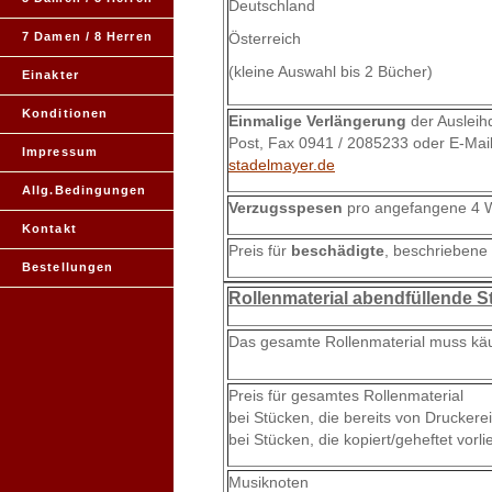
Deutschland
7 Damen / 8 Herren
Österreich
(kleine Auswahl bis 2 Bücher)
Einakter
Konditionen
Einmalige Verlängerung
der Ausleih
Post, Fax 0941 / 2085233 oder E-Mai
Impressum
stadelmayer.de
Allg.Bedingungen
Verzugsspesen
pro angefangene 4 
Kontakt
Preis für
beschädigte
, beschriebene
Bestellungen
Rollenmaterial abendfüllende S
Das gesamte Rollenmaterial muss käu
Preis für gesamtes Rollenmaterial
bei Stücken, die bereits von Drucker
bei Stücken, die kopiert/geheftet vorl
Musiknoten