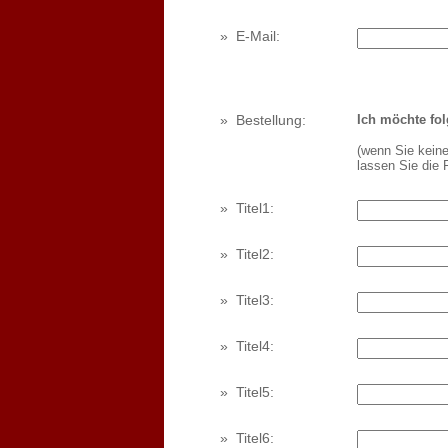
»
E-Mail:
»
Bestellung:
Ich möchte fol
(wenn Sie keine
lassen Sie die F
»
Titel1:
»
Titel2:
»
Titel3:
»
Titel4:
»
Titel5:
»
Titel6: